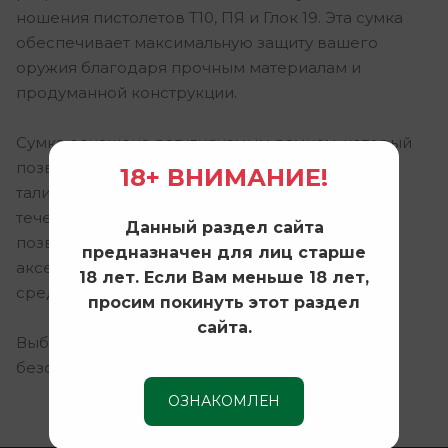
ношения пистолетов Т10, ПЯ и Глок 19. Эта сумка
обеспечивает максимальную защиту вашего
оружия благодаря прочным материалам и
продуманной конструкции.
Сумка оснащена
регулируемым ремнем
, который
позволяет адаптировать ее под любой размер
18+ ВНИМАНИЕ!
талии, обеспечивая комфортное ношение в
течение всего дня. Внутренние отделения
Данный раздел сайта
позволяют разместить дополнительные
предназначен для лиц старше
аксессуары, такие как запасные магазины или
18 лет. Если Вам меньше 18 лет,
средства для чистки.
просим покинуть этот раздел
сайта.
Выберите VEKTOR для уверенности и
безопасности в любой ситуации!
ОЗНАКОМЛЕН