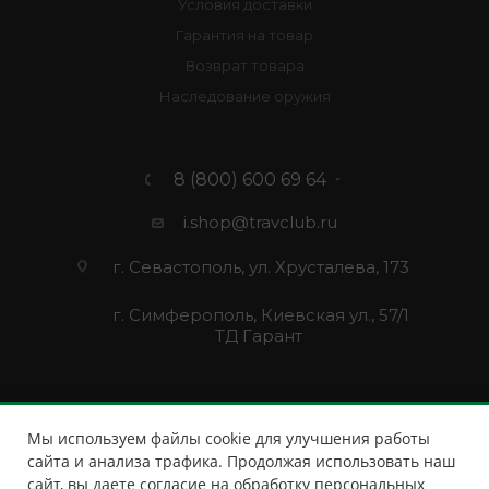
Условия доставки
Гарантия на товар
Возврат товара
Наследование оружия
8 (800) 600 69 64
i.shop@travclub.ru
г. Севастополь, ул. Хрусталева, 173
г. Симферополь, Киевская ул., 57/1
ТД Гарант
Мы используем файлы cookie для улучшения работы
сайта и анализа трафика. Продолжая использовать наш
сайт, вы даете согласие на обработку персональных