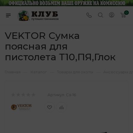
0
VEKTOR Сумка
поясная для
пистолета Т10,ПЯ,Глок
—
—
—
Главная
Каталог
Товары для охоты
Аксессуары д
Артикул:
Сз-16