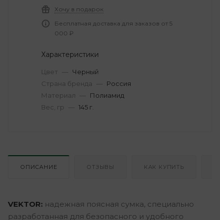
Хочу в подарок
Бесплатная доставка для заказов от 5
000 ₽
Характеристики
Цвет
—
Черный
Страна бренда
—
Россия
Материал
—
Полиамид
Вес, гр
—
145 г.
ОПИСАНИЕ
ОТЗЫВЫ
КАК КУПИТЬ
О
VEKTOR:
надежная поясная сумка, специально
разработанная для безопасного и удобного