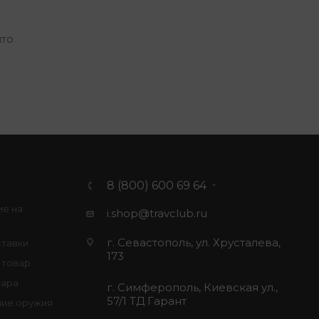
что
8 (800) 600 69 64
ие на
i.shop@travclub.ru
г. Севастополь, ул. Хрусталева,
ставки
173
 товар
вара
г. Симферополь, Киевская ул.,
57/1 ТД Гарант
ие оружия