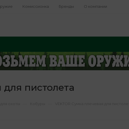
оружие
Комиссионка
Бренды
О компании
 для пистолета
—
—
для охоты
Кобуры
VEKTOR Сумка плечевая для пистоле