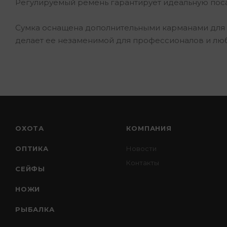
Регулируемый ремень гарантирует идеальную поса
Сумка оснащена дополнительными карманами для хр
делает ее незаменимой для профессионалов и лю
ОХОТА
КОМПАНИЯ
ОПТИКА
Новости
Контакты
СЕЙФЫ
НОЖИ
РЫБАЛКА