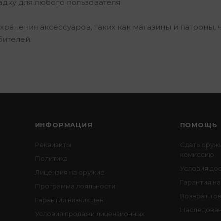
дку для любого пользователя.
анения аксессуаров, таких как магазины и патроны, 
бителей.
ИНФОРМАЦИЯ
ПОМОЩЬ
Реквизиты
Сдать оруж
комиссию
Политика
Условия до
Лицензия на оружие
Гарантия на
Программа лояльности
Возврат то
Гарантия низких цен
Наследован
Условия продажи лицензионных