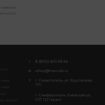
 навыки.
овочного
8 (800) 600 69 64
ие на
i.shop@travclub.ru
г. Севастополь, ул. Хрусталева,
ставки
173
 товар
вара
г. Симферополь, Киевская ул.,
57/1 ТД Гарант
ие оружия