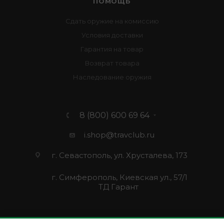
ПОМОЩЬ
Сдать оружие на комиссию
Условия доставки
Гарантия на товар
Возврат товара
Наследование оружия
8 (800) 600 69 64
i.shop@travclub.ru
г. Севастополь, ул. Хрусталева, 173
г. Симферополь, Киевская ул., 57/1
ТД Гарант