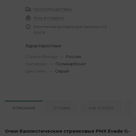
Рассчитать доставку
Хочу в подарок
Бесплатная доставка для заказов от 5
000 ₽
Характеристики
Страна бренда
—
Россия
Материал
—
Поликарбонат
Цвет линз
—
Серый
ОПИСАНИЕ
ОТЗЫВЫ
КАК КУПИТЬ
О
Очки баллистические стрелковые PMX Evade G-