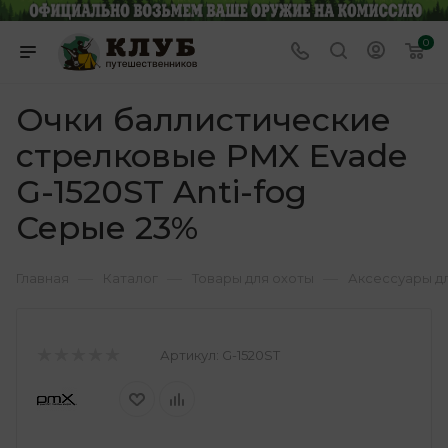
0
Очки баллистические
стрелковые PMX Evade
G-1520ST Anti-fog
Серые 23%
—
—
—
Главная
Каталог
Товары для охоты
Аксессуары д
Артикул:
G-1520ST