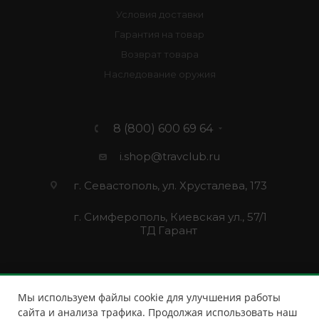
Условия доставки
Гарантия на товар
Возврат товара
Наследование оружия
8 (800) 600 69 64
i.shop@travclub.ru
г. Севастополь, ул. Хрусталева, 173
г. Симферополь, Киевская ул., 57/1
ТД Гарант
Мы используем файлы cookie для улучшения работы
сайта и анализа трафика. Продолжая использовать наш