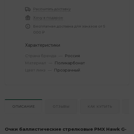
Рассчитать доставку
Хочу в подарок
Бесплатная доставка для заказов от 5
000 ₽
Характеристики
Страна бренда
—
Россия
Материал
—
Поликарбонат
Цвет линз
—
Прозрачный
ОПИСАНИЕ
ОТЗЫВЫ
КАК КУПИТЬ
О
Очки баллистические стрелковые PMX Hawk G-