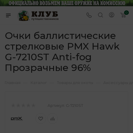
0
Очки баллистические
стрелковые PMX Hawk
G-7210ST Anti-fog
Прозрачные 96%
—
—
—
Главная
Каталог
Товары для охоты
Аксессуары д
Артикул:
G-7210ST