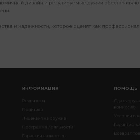
ономичный дизайн и регулируемые дужки обеспечиваю
ени.
чества и надежности, которое оценят как профессионалы
ИНФОРМАЦИЯ
ПОМОЩЬ
Реквизиты
Сдать оруж
комиссию
Политика
Условия до
Лицензия на оружие
Гарантия на
Программа лояльности
Возврат то
Гарантия низких цен