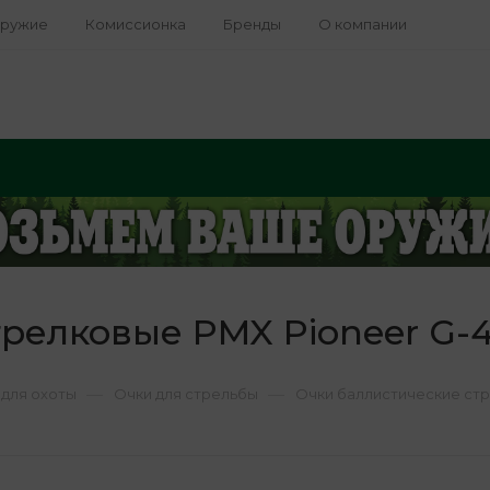
оружие
Комиссионка
Бренды
О компании
релковые PMX Pioneer G-
—
—
для охоты
Очки для стрельбы
Очки баллистические ст