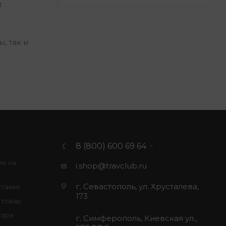
т
, так и
8 (800) 600 69 64
ие на
i.shop@travclub.ru
г. Севастополь, ул. Хрусталева,
ставки
173
 товар
вара
г. Симферополь, Киевская ул.,