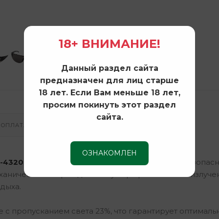
18+ ВНИМАНИЕ!
Данный раздел сайта
предназначен для лиц старше
18 лет. Если Вам меньше 18 лет,
просим покинуть этот раздел
сайта.
ОПЛАТА И ДОСТАВКА
ОЗНАКОМЛЕН
G-4320S
— надежный выбор для тех, кто ценит безопасн
еханических повреждений и ультрафиолетового излучен
дыха.
 с пропусканием света 23%, что гарантирует оптималь