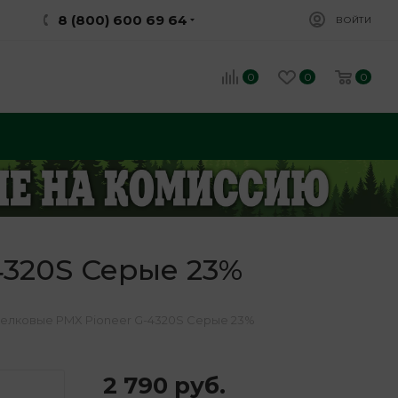
8 (800) 600 69 64
ВОЙТИ
0
0
0
4320S Серые 23%
релковые PMX Pioneer G-4320S Серые 23%
2 790
руб.