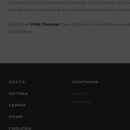
видимость в различных условиях освещения. Эрг
комфортное ношение в течение длительного врем
Выбирая
PMX Pioneer
, вы получаете сочетание ка
любители.
ОХОТА
КОМПАНИЯ
ОПТИКА
Новости
Контакты
СЕЙФЫ
НОЖИ
РЫБАЛКА