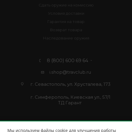
Сдать оружие на комиссию
Условия доставки
Гарантия на товар
Возврат товара
Наследование оружия
8 (800) 600 69 64
i.shop@travclub.ru
г. Севастополь, ул. Хрусталева, 173
г. Симферополь, Киевская ул., 57/1
ТД Гарант
Мы используем файлы cookie для улучшения работы