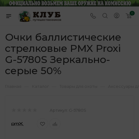
0
Очки баллистические
стрелковые PMX Proxi
G-5780S Зеркально-
серые 50%
—
—
—
Главная
Каталог
Товары для охоты
Аксессуары д
Артикул:
G-5780S