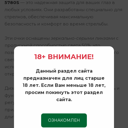
5780S
— это надежная защита для ваших глаз в
любых условиях. Они разработаны специально для
стрелков, обеспечивая максимальную
безопасность и комфорт во время стрельбы.
Эти очки оснащены
зеркально-серыми линзами
с
пропускной способностью света 50%, что
позволяет эффективно защищать глаза от яркого
18+ ВНИМАНИЕ!
света и бликов. Это делает их идеальными для
использования как в помещении, так и на
Данный раздел сайта
открытом воздухе.
предназначен для лиц старше
18 лет. Если Вам меньше 18 лет,
Дизайн PMX Proxi G-5780S сочетает в себе стиль и
просим покинуть этот раздел
функциональность. Эргономичная форма и
сайта.
регулируемые дужки обеспечивают плотное
прилегание и комфортное ношение в течение
длительного времени.
ОЗНАКОМЛЕН