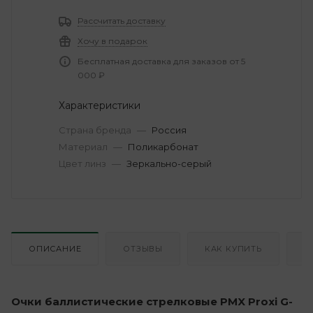
Рассчитать доставку
Хочу в подарок
Бесплатная доставка для заказов от 5
000 ₽
Характеристики
Страна бренда
—
Россия
Материал
—
Поликарбонат
Цвет линз
—
Зеркально-серый
ОПИСАНИЕ
ОТЗЫВЫ
КАК КУПИТЬ
О
Очки баллистические стрелковые PMX Proxi G-