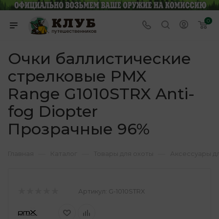
0
Очки баллистические
стрелковые PMX
Range G1010STRX Anti-
fog Diopter
Прозрачные 96%
—
—
—
Главная
Каталог
Товары для охоты
Аксессуары д
Артикул:
G-1010STRX