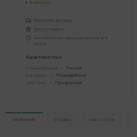
В наличии
Рассчитать доставку
Хочу в подарок
Бесплатная доставка для заказов от 5
000 ₽
Характеристики
Страна бренда
—
Россия
Материал
—
Поликарбонат
Цвет линз
—
Прозрачный
ОПИСАНИЕ
ОТЗЫВЫ
КАК КУПИТЬ
О