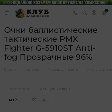
0
Очки баллистические
тактические PMX
Fighter G-5910ST Anti-
fog Прозрачные 96%
—
—
—
Главная
Каталог
Товары для охоты
Аксессуары д
Артикул:
G-5910ST