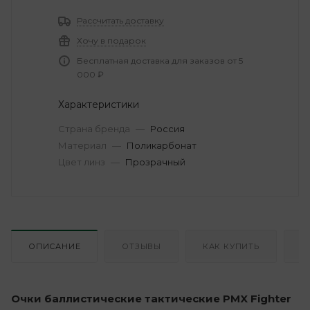
Рассчитать доставку
Хочу в подарок
Бесплатная доставка для заказов от 5
000 ₽
Характеристики
Страна бренда
—
Россия
Материал
—
Поликарбонат
Цвет линз
—
Прозрачный
ОПИСАНИЕ
ОТЗЫВЫ
КАК КУПИТЬ
О
Очки баллистические тактические PMX Fighter