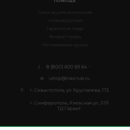
ПОМОЩЬ
Сдать оружие на комиссию
Условия доставки
Гарантия на товар
Возврат товара
Наследование оружия
8 (800) 600 69 64
i.shop@travclub.ru
г. Севастополь, ул. Хрусталева, 173
г. Симферополь, Киевская ул., 57/1
ТД Гарант