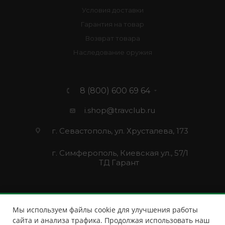
Условия доставки
Гарантия на товар
Возврат товара
Наследование оружия
8 (800) 600 69 64
i.shop@travclub.ru
г. Севастополь, ул. Хрусталева, 173
г. Симферополь, Киевская ул., 57/1
ТД Гарант
Мы используем файлы cookie для улучшения работы
сайта и анализа трафика. Продолжая использовать наш