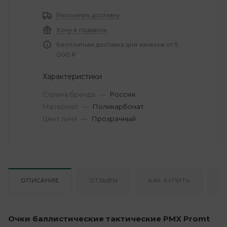
Рассчитать доставку
Хочу в подарок
Бесплатная доставка для заказов от 5
000 ₽
Характеристики
Страна бренда
—
Россия
Материал
—
Поликарбонат
Цвет линз
—
Прозрачный
ОПИСАНИЕ
ОТЗЫВЫ
КАК КУПИТЬ
О
Очки баллистические тактические PMX Promt