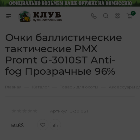
0
Очки баллистические
тактические PMX
Promt G-3010ST Anti-
fog Прозрачные 96%
—
—
—
Главная
Каталог
Товары для охоты
Аксессуары д
Артикул:
G-3010ST