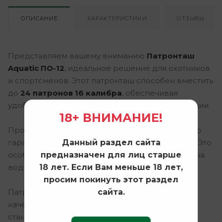
ОПИСАНИЕ
ХАРАКТЕРИСТИКИ
ОТЗЫВЫ
Представляем вашему вниманию
Патронташ
Aquatic ПО-12
, идеальное решение для охотников
и спортсменов. Этот патронташ способен вместить
до
24 патронов 16 калибра
, обеспечивая
удобный доступ к боеприпасам в любой ситуации.
18+ ВНИМАНИЕ!
Продукт выполнен в
закрытом
исполнении, что
Данный раздел сайта
гарантирует защиту патронов от влаги и грязи. Это
предназначен для лиц старше
особенно актуально для охоты в непогоду или на
18 лет. Если Вам меньше 18 лет,
водной поверхности.
просим покинуть этот раздел
сайта.
Патронташ Aquatic ПО-12 отличается высоким
качеством исполнения и долговечностью. Он
станет незаменимым помощником в любых