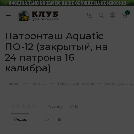
0
Патронташ Aquatic
ПО-12 (закрытый, на
24 патрона 16
калибра)
—
—
—
Главная
Каталог
Товары для охоты
Аксессуары д
Артикул:
ПО-12