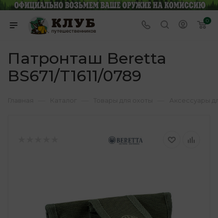
0
Патронташ Beretta
BS671/T1611/0789
—
—
—
Главная
Каталог
Товары для охоты
Аксессуары д