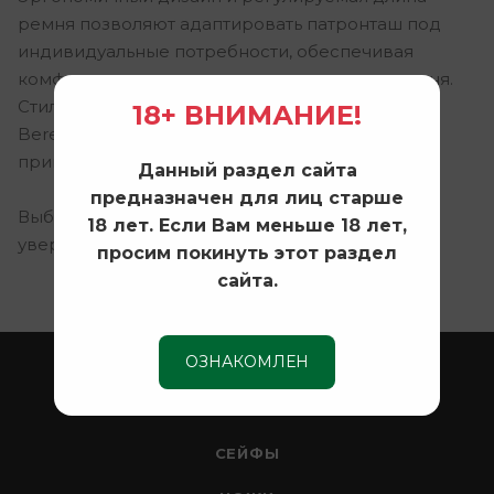
ремня позволяют адаптировать патронташ под
индивидуальные потребности, обеспечивая
комфортное ношение на протяжении всего дня.
Стильный внешний вид и фирменный логотип
18+ ВНИМАНИЕ!
Beretta подчеркивают ваш вкус и
приверженность к лучшему.
Данный раздел сайта
предназначен для лиц старше
Выбирайте
Beretta BS671/T1611/0789
для
18 лет. Если Вам меньше 18 лет,
уверенности и эффективности на охоте!
просим покинуть этот раздел
сайта.
ОЗНАКОМЛЕН
ОХОТА
ОПТИКА
СЕЙФЫ