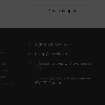
Задать вопрос
8 (800) 600 69 64
ие на
i.shop@travclub.ru
г. Севастополь, ул. Хрусталева,
ставки
173
 товар
вара
г. Симферополь, Киевская ул.,
57/1 ТД Гарант
ие оружия