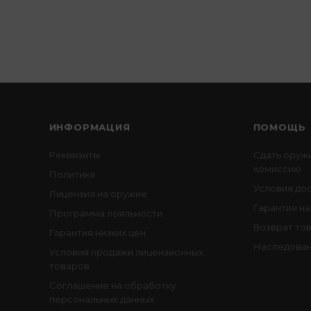
ИНФОРМАЦИЯ
ПОМОЩЬ
Реквизиты
Сдать оруж
комиссию
Политика
Условия до
Лицензия на оружие
Гарантия на
Программа лояльности
Возврат то
Гарантия низких цен
Наследован
Условия продажи лицензионных
товаров
Соглашение на обработку
персональных данных