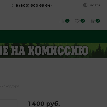
8 (800) 600 69 64
ВОЙТИ
0
0
0
к / кордура
1 400
руб.