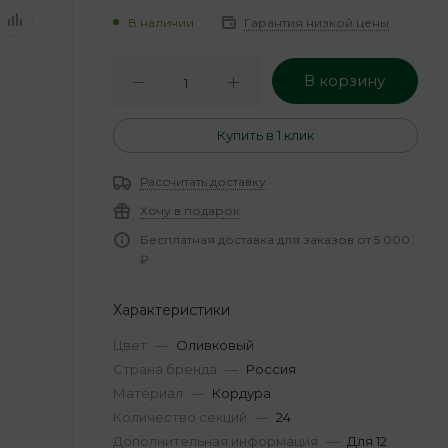
В наличии
Гарантия низкой цены
В корзину
Купить в 1 клик
Рассчитать доставку
Хочу в подарок
Бесплатная доставка для заказов от 5 000
₽
Характеристики
Цвет
—
Оливковый
Страна бренда
—
Россия
Материал
—
Кордура
Количество секций
—
24
Дополнительная информация
—
Для 12