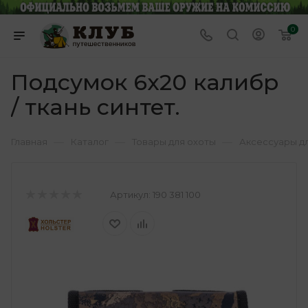
0
Подсумок 6х20 калибр
/ ткань синтет.
—
—
—
Главная
Каталог
Товары для охоты
Аксессуары д
Артикул:
190 381 100