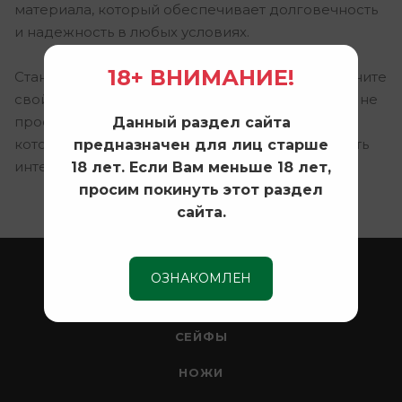
материала, который обеспечивает долговечность
и надежность в любых условиях.
18+ ВНИМАНИЕ!
Станьте обладателем части истории и подчеркните
свой стиль с помощью
подсумка ВОГ СССР
. Это не
просто аксессуар, а настоящий символ эпохи,
Данный раздел сайта
который будет привлекать внимание и вызывать
предназначен для лиц старше
интерес.
18 лет. Если Вам меньше 18 лет,
просим покинуть этот раздел
сайта.
ОХОТА
ОЗНАКОМЛЕН
ОПТИКА
СЕЙФЫ
НОЖИ