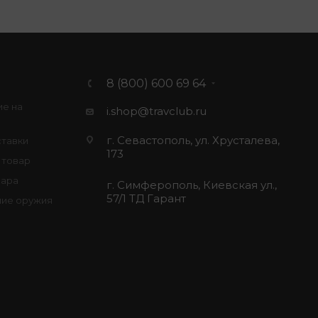
8 (800) 600 69 64
ие на
i.shop@travclub.ru
г. Севастополь, ул. Хрусталева,
ставки
173
 товар
вара
г. Симферополь, Киевская ул.,
57/1 ТД Гарант
ие оружия