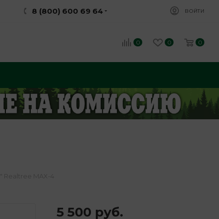
8 (800) 600 69 64
ВОЙТИ
0
0
0
" Realtree MAX-4
5 500
руб.