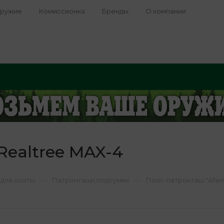
оружие
Комиссионка
Бренды
О компании
Realtree MAX-4
—
—
для охоты
Патронташи,подсумки
Пояс-патронташ "Allen