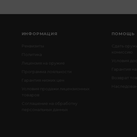
ИНФОРМАЦИЯ
ПОМОЩЬ
Реквизиты
Сдать оруж
комиссию
Политика
Условия до
Лицензия на оружие
Гарантия на
Программа лояльности
Возврат то
Гарантия низких цен
Наследован
Условия продажи лицензионных
товаров
Соглашение на обработку
персональных данных