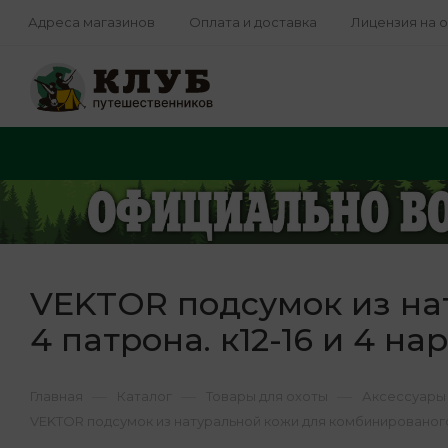
Адреса магазинов
Оплата и доставка
Лицензия на 
VEKTOR подсумок из на
4 патрона. к12-16 и 4 на
—
—
—
Главная
Каталог
Товары для охоты
Аксессуары 
VEKTOR подсумок из натуральной кожи для комбинированого о