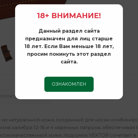
18+ ВНИМАНИЕ!
Данный раздел сайта
предназначен для лиц старше
18 лет. Если Вам меньше 18 лет,
просим покинуть этот раздел
сайта.
ОЗНАКОМЛЕН
ОПЛАТА И ДОСТАВКА
 из натуральной кожи, созданный для носки комбинир
она калибра 12-16 и 4 нарезных патрона, обеспечивая
ысококачественной кожи, подсумок VEKTOR сочетает в