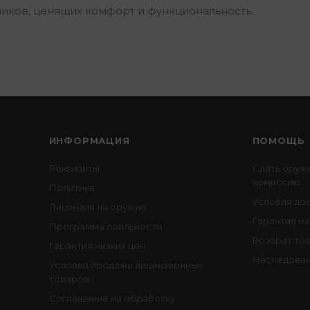
ников, ценящих комфорт и функциональность.
ИНФОРМАЦИЯ
ПОМОЩЬ
Реквизиты
Сдать оруж
комиссию
Политика
Условия до
Лицензия на оружие
Гарантия на
Программа лояльности
Возврат то
Гарантия низких цен
Наследован
Условия продажи лицензионных
товаров
Соглашение на обработку