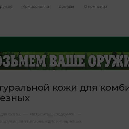
оружие
Комиссионка
Бренды
О компании
туральной кожи для комб
резных
—
—
для охоты
Патронташи,подсумки
ружия на 4 патрона. к12-16 и 4 нарезных