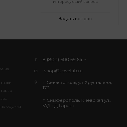
интересующий вопрос
Задать вопрос
8 (800) 600 69 64
ие на
i.shop@travclub.ru
г. Севастополь, ул. Хрусталева,
ставки
173
 товар
вара
г. Симферополь, Киевская ул.,
57/1 ТД Гарант
ие оружия