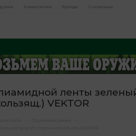
оружие
Комиссионка
Бренды
О компании
олиамидной ленты зелены
скользящ.) VEKTOR
—
—
для охоты
Оружейные ремни
 мм, рег.дл.(раб.сторона нескользящ.) VEKTOR