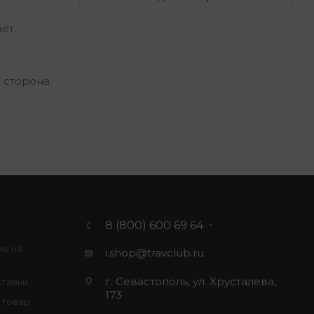
ает
 сторона
8 (800) 600 69 64
ие на
i.shop@travclub.ru
г. Севастополь, ул. Хрусталева,
ставки
173
 товар