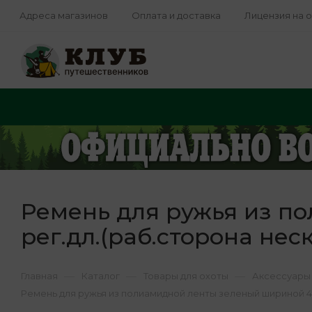
Адреса магазинов
Оплата и доставка
Лицензия на 
Ремень для ружья из п
рег.дл.(раб.сторона не
—
—
—
Главная
Каталог
Товары для охоты
Аксессуары 
Ремень для ружья из полиамидной ленты зеленый шириной 40