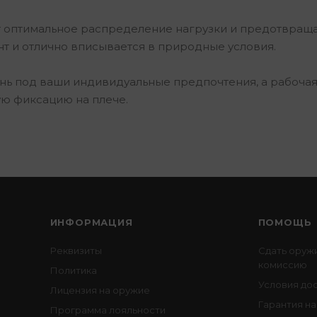
т оптимальное распределение нагрузки и предотвращ
нт и отлично вписывается в природные условия.
нь под ваши индивидуальные предпочтения, а рабочая
ю фиксацию на плече.
ИНФОРМАЦИЯ
ПОМОЩЬ
Реквизиты
Сдать оруж
комиссию
Политика
Условия до
Лицензия на оружие
Гарантия на
Программа лояльности