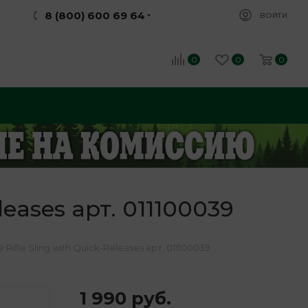
8 (800) 600 69 64
ВОЙТИ
0
0
0
leases арт. 011100039
ifle Sling with Quick-Releases арт. 011100039
1 990
руб.