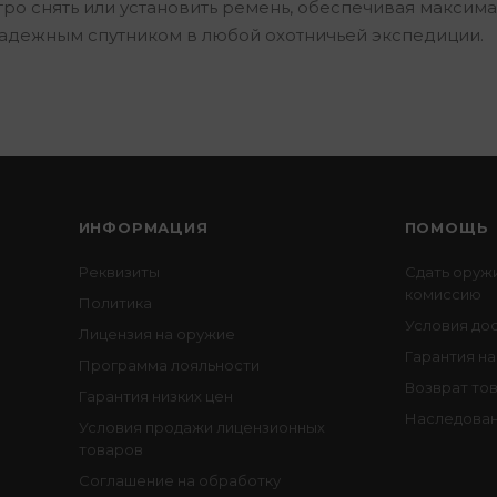
ро снять или установить ремень, обеспечивая максим
 надежным спутником в любой охотничьей экспедиции.
ИНФОРМАЦИЯ
ПОМОЩЬ
Реквизиты
Сдать оруж
комиссию
Политика
Условия до
Лицензия на оружие
Гарантия на
Программа лояльности
Возврат то
Гарантия низких цен
Наследован
Условия продажи лицензионных
товаров
Соглашение на обработку