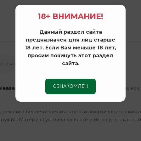
18+ ВНИМАНИЕ!
Данный раздел сайта
предназначен для лиц старше
18 лет. Если Вам меньше 18 лет,
просим покинуть этот раздел
сайта.
ОПЛАТА И ДОСТАВКА
ОЗНАКОМЛЕН
eleases арт. 011100039
— это идеальное сочетание ком
 ремень обеспечивает мягкость и амортизацию, снижа
ужия. Материал устойчив к влаге и износу, что гарант