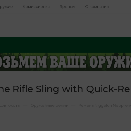
оружие
Комиссионка
Бренды
О компании
 Rifle Sling with Quick-Re
—
—
для охоты
Оружейные ремни
Ремень Niggeloh Neoprene R