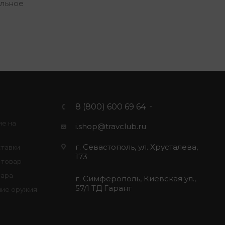
альное
8 (800) 600 69 64
ие на
i.shop@travclub.ru
г. Севастополь, ул. Хрусталева,
ставки
173
 товар
вара
г. Симферополь, Киевская ул.,
57/1 ТД Гарант
ие оружия