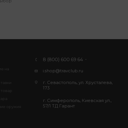
выбор
8 (800) 600 69 64
ие на
i.shop@travclub.ru
г. Севастополь, ул. Хрусталева,
ставки
173
 товар
вара
г. Симферополь, Киевская ул.,
57/1 ТД Гарант
ие оружия