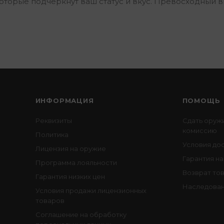
которые подчеркнут ваш статус и вкус. Превосходный 
ИНФОРМАЦИЯ
ПОМОЩЬ
Реквизиты
Сдать оруж
комиссию
Политика
Условия до
Лицензия на оружие
Гарантия на
Программа лояльности
Возврат то
Гарантия низких цен
Наследован
Условия продажи лицензионных
товаров
Соглашение на обработку