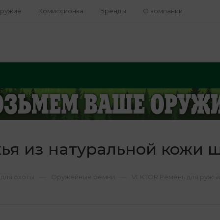
оружие
Комиссионка
Бренды
О компании
ья из натуральной кожи 
—
—
для охоты
Оружейные ремни
VEKTOR Ремень для ружья