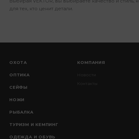
Выбирая VEKTOR, вы выбираете качество и стиль, 
для тех, кто ценит детали.
ОХОТА
КОМПАНИЯ
ОПТИКА
Новости
Контакты
СЕЙФЫ
НОЖИ
РЫБАЛКА
ТУРИЗМ И КЕМПИНГ
ОДЕЖДА И ОБУВЬ