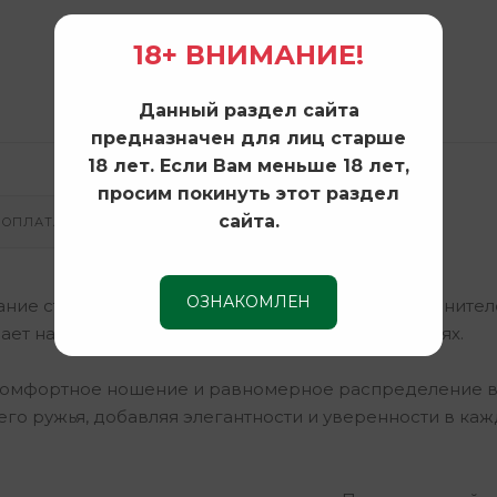
18+ ВНИМАНИЕ!
Данный раздел сайта
предназначен для лиц старше
18 лет. Если Вам меньше 18 лет,
просим покинуть этот раздел
сайта.
ОПЛАТА И ДОСТАВКА
ОЗНАКОМЛЕН
ание стиля и функциональности для настоящих ценител
ает надежность и долговечность в любых условиях.
 комфортное ношение и равномерное распределение ве
го ружья, добавляя элегантности и уверенности в ка