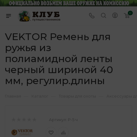
0
VEKTOR Ремень для
ружья из
полиамидной ленты
черный шириной 40
мм, регулир.длины
—
—
—
Главная
Каталог
Товары для охоты
Аксессуары д
Артикул:
Р-5 ч