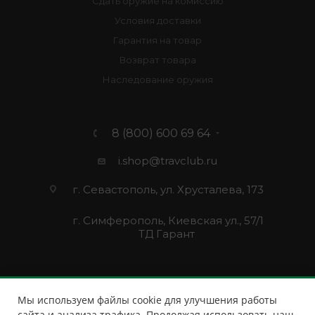
Сдать оружие на комиссию
Условия доставки
Гарантия на товар
Возврат товара
Наследование оружия
8 (800) 600 69 64
i.shop@travclub.ru
г. Севастополь, ул. Хрусталева, 173
г. Симферополь, Киевская ул., 57/1
ТД Гарант
Мы используем файлы cookie для улучшения работы
сайта и анализа трафика. Продолжая использовать наш