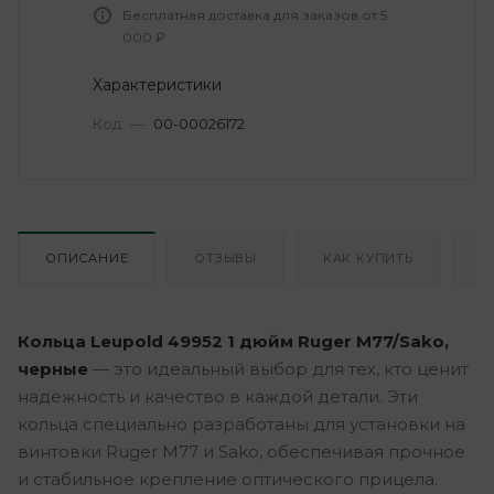
Бесплатная доставка для заказов от 5
000 ₽
Характеристики
Код
—
00-00026172
ОПИСАНИЕ
ОТЗЫВЫ
КАК КУПИТЬ
О
Кольца Leupold 49952 1 дюйм Ruger M77/Sako,
черные
— это идеальный выбор для тех, кто ценит
надежность и качество в каждой детали. Эти
кольца специально разработаны для установки на
винтовки Ruger M77 и Sako, обеспечивая прочное
и стабильное крепление оптического прицела.