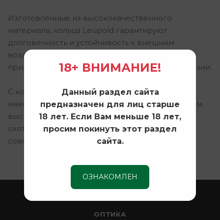
Изготовленные из высококачественного
материала, кольца Leupold гарантируют
долговечность и устойчивость к внешним
воздействиям. Их черное покрытие не только
18+ ВНИМАНИЕ!
придает стильный вид, но и защищает от коррозии.
С кольцами Leupold 49952 вы получите
Данный раздел сайта
максимальную точность и уверенность в каждом
предназначен для лиц старше
выстреле. Это незаменимый аксессуар для
18 лет. Если Вам меньше 18 лет,
охотников и стрелков, стремящихся к
просим покинуть этот раздел
совершенству.
сайта.
ОЗНАКОМЛЕН
ОХОТА
ОПТИКА