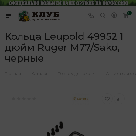
0
Кольца Leupold 49952 1
дюйм Ruger M77/Sako,
черные
—
—
—
Главная
Каталог
Товары для охоты
Оптика для ох