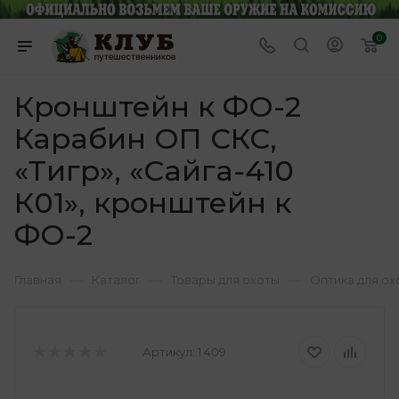
0
Кронштейн к ФО-2
Карабин ОП СКС,
«Тигр», «Сайга-410
К01», кронштейн к
ФО-2
—
—
—
Главная
Каталог
Товары для охоты
Оптика для ох
Артикул:
1 409