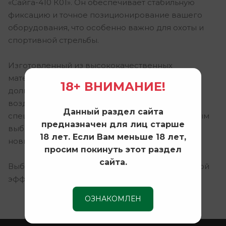
«Сайга-410 К01». Он обеспечивает стабильную
фиксацию и точное позиционирование вашего
оборудования, что особенно важно для охоты и
спортивной стрельбы.
Изготовленный из высококачественных
материалов, кронштейн гарантирует
18+ ВНИМАНИЕ!
долговечность и устойчивость к внешним
воздействиям. Установка проста и не требует
Данный раздел сайта
специальных навыков, что делает его идеальным
предназначен для лиц старше
выбором как для профессионалов, так и для
18 лет. Если Вам меньше 18 лет,
новичков.
просим покинуть этот раздел
сайта.
Выбирайте кронштейн к ФО-2 для максимальной
эффективности и надежности вашего оружия.
ОЗНАКОМЛЕН