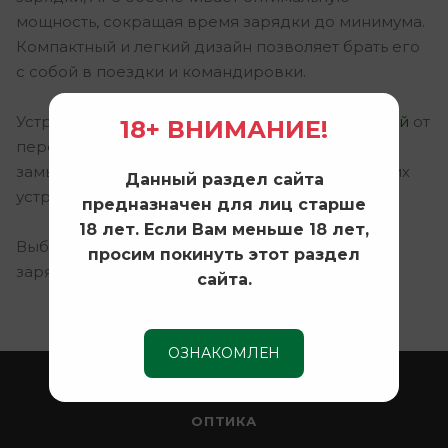
мощность, сокращая время зарядки до минимума.
Компактный и легкий дизайн позволяет брать его
с собой в поездки и командировки.
Устройство оснащено
многоуровневой защитой
от
18+ ВНИМАНИЕ!
перегрева, перенапряжения и короткого
замыкания, что гарантирует безопасность ваших
Данный раздел сайта
устройств.
предназначен для лиц старше
18 лет. Если Вам меньше 18 лет,
Выберите APS для надежной и эффективной
просим покинуть этот раздел
зарядки каждый день!
сайта.
ОЗНАКОМЛЕН
ОХОТА
ОПТИКА