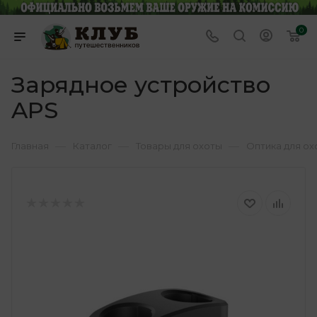
0
Зарядное устройство
APS
—
—
—
Главная
Каталог
Товары для охоты
Оптика для ох