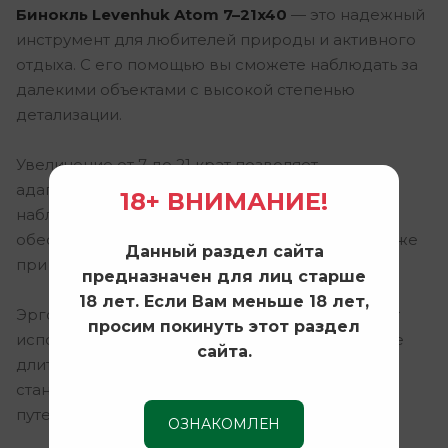
Бинокль Levenhuk Atom 7–21x40
— это надежный
инструмент для любителей природы и активного
отдыха. С его помощью вы сможете наблюдать за
далекими объектами с высокой степенью
детализации.
Увеличение от 7 до 21 крат позволяет
адаптировать бинокль под различные условия
18+ ВНИМАНИЕ!
наблюдения, а объектив диаметром 40 мм
обеспечивает яркое и четкое изображение даже
Данный раздел сайта
при недостаточном освещении.
предназначен для лиц старше
18 лет. Если Вам меньше 18 лет,
Эргономичный дизайн и легкий корпус делают
просим покинуть этот раздел
использование бинокля комфортным в течение
сайта.
длительного времени. Levenhuk Atom 7–21x40
станет вашим незаменимым спутником в
путешествиях и походах.
ОЗНАКОМЛЕН