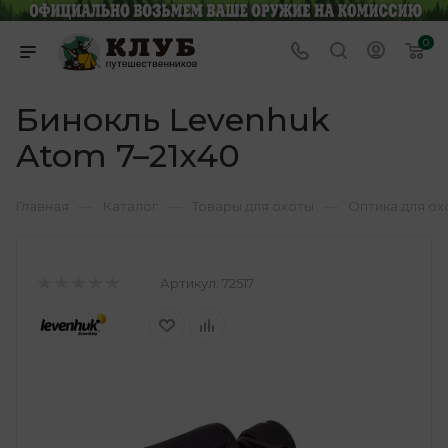
0
Бинокль Levenhuk
Atom 7–21x40
—
—
—
Главная
Каталог
Товары для охоты
Оптика для ох
Артикул:
72517