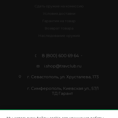
Сдать оружие на комиссию
Условия доставки
Гарантия на товар
Возврат товара
Наследование оружия
8 (800) 600 69 64
i.shop@travclub.ru
г. Севастополь, ул. Хрусталева, 173
г. Симферополь, Киевская ул., 57/1
ТД Гарант