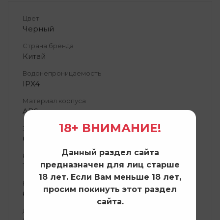
Цвет
Черный
Страна бренда
Китай
Водонепроницаемость
IPX4
Материал корпуса
ABS-пластик
18+ ВНИМАНИЕ!
Элементы питания
CR2 / 3В
Данный раздел сайта
Размеры
предназначен для лиц старше
104 x 75 х 37 мм.
18 лет. Если Вам меньше 18 лет,
Кратность
просим покинуть этот раздел
6х
сайта.
Диаметр объектива