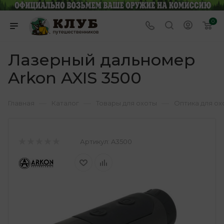
0
Лазерный дальномер
Arkon AXIS 3500
—
—
—
Главная
Каталог
Товары для охоты
Оптика для ох
Артикул:
A3500