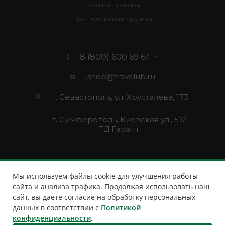
Возврат товара
Наследование оружия
8 (800) 600 69 64
i.shop@travclub.ru
г. Севастополь, ул. Хрусталева, 173
г. Симферополь, Киевская ул., 57/1
ТД Гарант
Мы используем файлы cookie для улучшения работы
сайта и анализа трафика. Продолжая использовать наш
сайт, вы даете согласие на обработку персональных
данных в соответствии с
Политикой
конфиденциальности
.