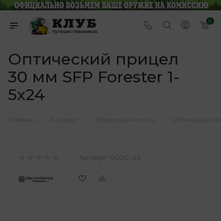
0
Оптический прицел
30 мм SFP Forester 1-
5x24
—
—
—
Главная
Каталог
Товары для охоты
Оптика для ох
Артикул:
SCOC-03