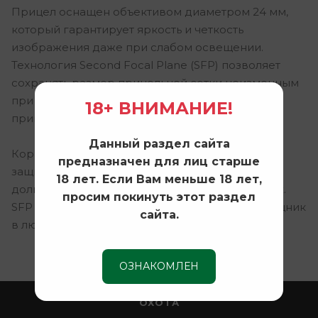
Прицел оснащен объективом диаметром 24 мм,
который гарантирует яркость и четкость
изображения даже при слабом освещении.
Технология Second Focal Plane (SFP) позволяет
сохранять размер прицельной сетки неизменным
при изменении увеличения, что упрощает
18+ ВНИМАНИЕ!
прицеливание.
Данный раздел сайта
Корпус из прочного алюминиевого сплава
предназначен для лиц старше
защищает от ударов и влаги, обеспечивая
18 лет. Если Вам меньше 18 лет,
долговечность и надежность в любых условиях.
просим покинуть этот раздел
SFP Forester 1-5x24 — это ваш надежный помощник
сайта.
в любой охоте.
ОЗНАКОМЛЕН
ОХОТА