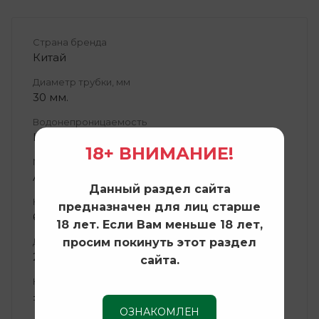
Страна бренда
Китай
Диаметр трубки, мм
30 мм.
Водонепроницаемость
IP66
18+ ВНИМАНИЕ!
Материал корпуса
Авиационный алюминий
Данный раздел сайта
Кратность
предназначен для лиц старше
6х
18 лет. Если Вам меньше 18 лет,
просим покинуть этот раздел
Диаметр объектива
24 мм.
сайта.
Коррекция диоптрий, (Дптр)
± 2 дптр
ОЗНАКОМЛЕН