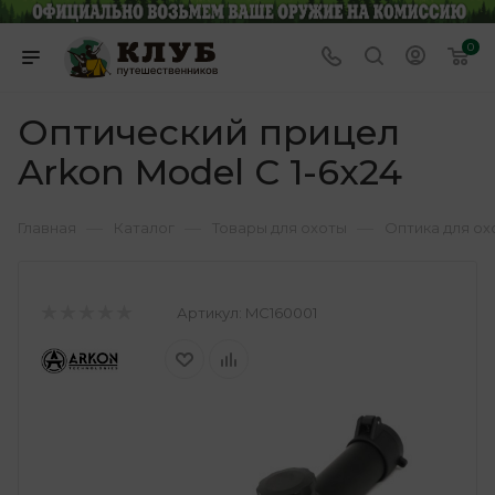
0
Оптический прицел
Arkon Model C 1-6x24
—
—
—
Главная
Каталог
Товары для охоты
Оптика для ох
Артикул:
MC160001