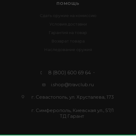
ПОМОЩЬ
Сдать оружие на комиссию
Условия доставки
Гарантия на товар
Возврат товара
Наследование оружия
8 (800) 600 69 64
i.shop@travclub.ru
г. Севастополь, ул. Хрусталева, 173
г. Симферополь, Киевская ул., 57/1
ТД Гарант