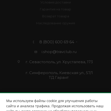
Условия доставки
Гарантия на товар
Возврат товара
Наследование оружия
8 (800) 600 69 64
i.shop@travclub.ru
г. Севастополь, ул. Хрусталева, 173
г. Симферополь, Киевская ул., 57/1
ТД Гарант
Мы используем файлы cookie для улучшения работы
сайта и анализа трафика. Продолжая использовать наш