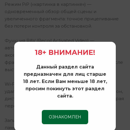
Режим PiP («картинка в картинке») —
одновременный обзор общей сцены и
увеличенного фрагмента: точное прицеливание
без потери контроля за обстановкой.
Функция RAV (Recoil Activated Video) —
автоматическая запись видео по выстрелу:
18+ ВНИМАНИЕ!
акселерометр фиксирует отдачу и сохраняет
фрагмент (несколько секунд до, во время и после
Данный раздел сайта
выстрела).
предназначен для лиц старше
18 лет. Если Вам меньше 18 лет,
Wi‑Fi и мобильное приложение (iOS/Android) —
просим покинуть этот раздел
удалённая трансляция изображения на смартфон,
сайта.
дистанционное управление настройками, быстрая
передача фото и видео.
ОЗНАКОМЛЕН
Запись фото и видео со звуком — встроенная
память 64 ГБ для документирования охоты и