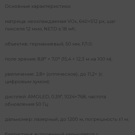
Основные характеристики:
матрица: неохлаждаемая VOx, 640×512 px, шаг
пикселя 12 мкм, NETD ≤ 18 мК;
объектив: германиевый, 50 мм, F/1.0;
поле зрения: 8,8° × 7,0° (15,4 × 12,3 м на 100 м);
увеличение: 2,8× (оптическое), до 11,2× (с
цифровым зумом);
дисплей: AMOLED, 0,39″, 1024×768, частота
обновления 50 Гц;
дальномер: лазерный, до 1200 м, погрешность ±1 м;
баллистика: встроенный калькулятор с