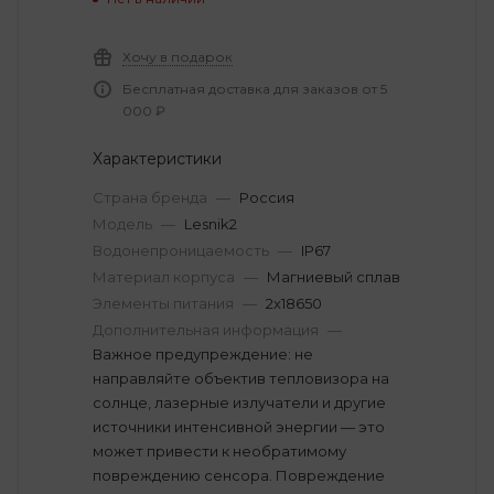
Хочу в подарок
Бесплатная доставка для заказов от 5
000 ₽
Характеристики
Страна бренда
—
Россия
Модель
—
Lesnik2
Водонепроницаемость
—
IP67
Материал корпуса
—
Магниевый сплав
Элементы питания
—
2х18650
Дополнительная информация
—
Важное предупреждение: не
направляйте объектив тепловизора на
солнце, лазерные излучатели и другие
источники интенсивной энергии — это
может привести к необратимому
повреждению сенсора. Повреждение