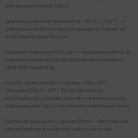
или зарядки через USB‑C.
Диапазон рабочих температур −25 °C … +50 °C —
стабильная работа в экстремальных условиях на
всей территории России.
Ударная стойкость 6000 Дж — надёжная работа на
нарезном оружии распространённых калибров
(.308 Win и аналоги).
Корпус из магниевого сплава — вес 687 г,
габариты 200,9 × 107 × 72 мм: прочность,
устойчивость к ударам, тряске и температурным
деформациям при относительно небольшом весе.
Удаление выходного зрачка 50 мм — безопасное
прицеливание в очках или защитных очках.