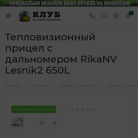
0
Тепловизионный
прицел с
дальномером RikaNV
Lesnik2 650L
—
—
—
Главная
Каталог
Товары для охоты
Оптика для ох
Под заказ до 14 дней