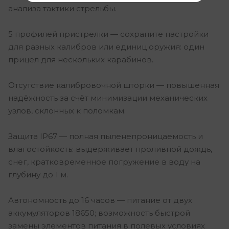
анализа тактики стрельбы.
5 профилей пристрелки — сохраните настройки
для разных калибров или единиц оружия: один
прицел для нескольких карабинов.
Отсутствие калибровочной шторки — повышенная
надёжность за счёт минимизации механических
узлов, склонных к поломкам.
Защита IP67 — полная пыленепроницаемость и
влагостойкость: выдерживает проливной дождь,
снег, кратковременное погружение в воду на
глубину до 1 м.
Автономность до 16 часов — питание от двух
аккумуляторов 18650; возможность быстрой
замены элементов питания в полевых условиях