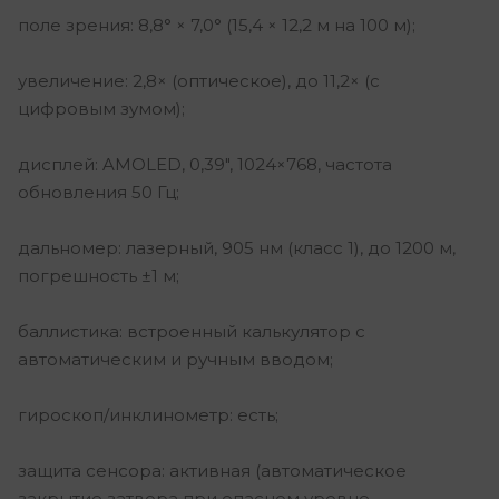
поле зрения: 8,8° × 7,0° (15,4 × 12,2 м на 100 м);
увеличение: 2,8× (оптическое), до 11,2× (с
цифровым зумом);
дисплей: AMOLED, 0,39″, 1024×768, частота
обновления 50 Гц;
дальномер: лазерный, 905 нм (класс 1), до 1200 м,
погрешность ±1 м;
баллистика: встроенный калькулятор с
автоматическим и ручным вводом;
гироскоп/инклинометр: есть;
защита сенсора: активная (автоматическое
закрытие затвора при опасном уровне