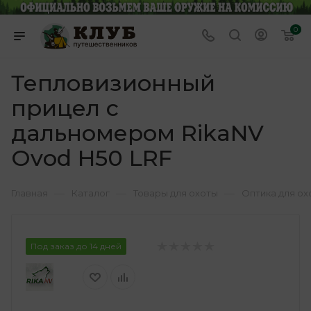
0
Тепловизионный
прицел с
дальномером RikaNV
Ovod H50 LRF
—
—
—
Главная
Каталог
Товары для охоты
Оптика для ох
Под заказ до 14 дней