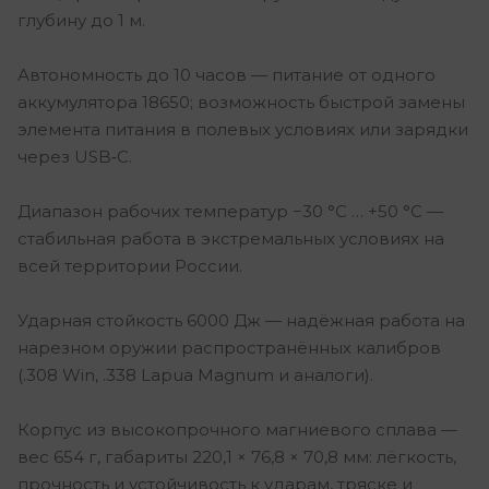
глубину до 1 м.
Автономность до 10 часов — питание от одного
аккумулятора 18650; возможность быстрой замены
элемента питания в полевых условиях или зарядки
через USB‑C.
Диапазон рабочих температур −30 °C … +50 °C —
стабильная работа в экстремальных условиях на
всей территории России.
Ударная стойкость 6000 Дж — надёжная работа на
нарезном оружии распространённых калибров
(.308 Win, .338 Lapua Magnum и аналоги).
Корпус из высокопрочного магниевого сплава —
вес 654 г, габариты 220,1 × 76,8 × 70,8 мм: лёгкость,
прочность и устойчивость к ударам, тряске и