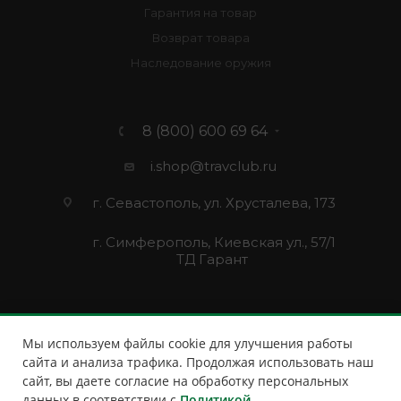
Гарантия на товар
Возврат товара
Наследование оружия
8 (800) 600 69 64
i.shop@travclub.ru
г. Севастополь, ул. Хрусталева, 173
г. Симферополь, Киевская ул., 57/1
ТД Гарант
Мы используем файлы cookie для улучшения работы
сайта и анализа трафика. Продолжая использовать наш
сайт, вы даете согласие на обработку персональных
данных в соответствии с
Политикой