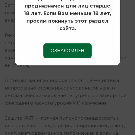
Запись фото и видео со звуком — встроенная
предназначен для лиц старше
память 64 ГБ для документирования охоты и
18 лет. Если Вам меньше 18 лет,
анализа тактики стрельбы.
просим покинуть этот раздел
сайта.
Режим RAV (Recoil Activated Video) —
автоматическая запись видео по выстрелу:
акселерометр фиксирует отдачу и сохраняет
ОЗНАКОМЛЕН
фрагмент (несколько секунд до, во время и после
выстрела).
Активная защита сенсора от солнца — система
непрерывно отслеживает уровень сигнала и
автоматически закрывает внутренний затвор при
фиксации опасного уровня ИК‑излучения.
Защита IP67 — полная пыленепроницаемость и
влагостойкость: выдерживает проливной дождь,
снег, кратковременное погружение в воду на