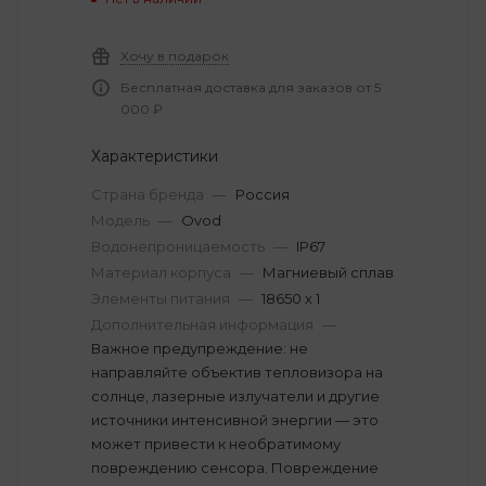
Хочу в подарок
Бесплатная доставка для заказов от 5
000 ₽
Характеристики
Страна бренда
—
Россия
Модель
—
Ovod
Водонепроницаемость
—
IP67
Материал корпуса
—
Магниевый сплав
Элементы питания
—
18650 х 1
Дополнительная информация
—
Важное предупреждение: не
направляйте объектив тепловизора на
солнце, лазерные излучатели и другие
источники интенсивной энергии — это
может привести к необратимому
повреждению сенсора. Повреждение