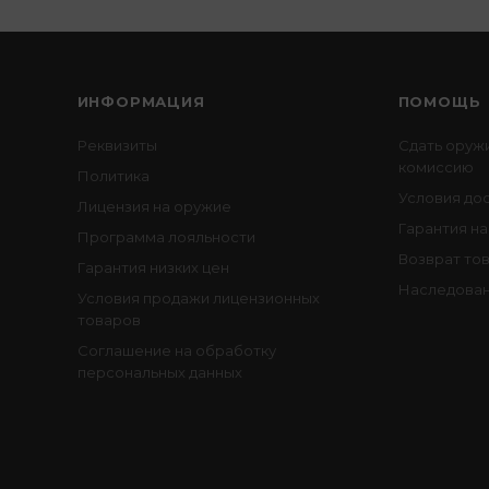
ИНФОРМАЦИЯ
ПОМОЩЬ
Реквизиты
Сдать оруж
комиссию
Политика
Условия до
Лицензия на оружие
Гарантия на
Программа лояльности
Возврат то
Гарантия низких цен
Наследован
Условия продажи лицензионных
товаров
Соглашение на обработку
персональных данных