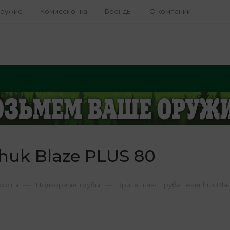
оружие
Комиссионка
Бренды
О компании
huk Blaze PLUS 80
—
—
охоты
Подзорные трубы
Зрительная труба Levenhuk Bla