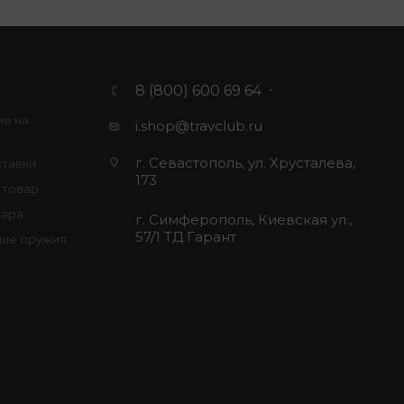
8 (800) 600 69 64
ие на
i.shop@travclub.ru
г. Севастополь, ул. Хрусталева,
ставки
173
 товар
вара
г. Симферополь, Киевская ул.,
57/1 ТД Гарант
ие оружия