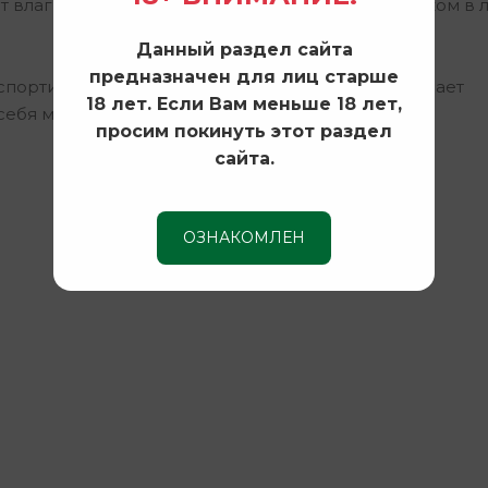
 влаги и пыли, что делает его надежным спутником в
Данный раздел сайта
предназначен для лиц старше
спортировать трубу, а удобный штатив обеспечивает
18 лет. Если Вам меньше 18 лет,
ебя мир с Levenhuk Blaze PLUS 80!
просим покинуть этот раздел
сайта.
ОЗНАКОМЛЕН