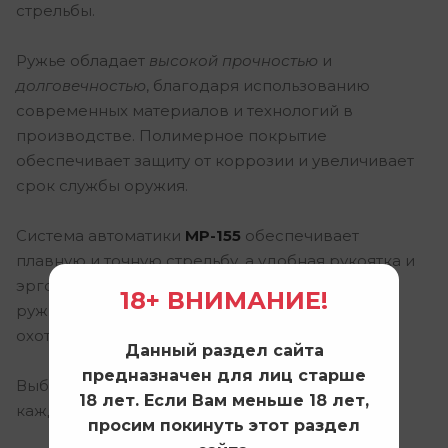
стрельбы.
Ружье обладает
высокой прочностью
и
долговечностью
, благодаря использованию
современных материалов и технологий в
производстве. Полимерное покрытие
обеспечивает защиту от коррозии и увеличивает
срок службы оружия.
Система автоматики
МР-155
обеспечивает
плавную и точную стрельбу, а удобная рукоятка и
эргономичный дизайн делают использование
18+ ВНИМАНИЕ!
ружья комфортным даже в условиях активной
охоты.
Данный раздел сайта
предназначен для лиц старше
Выбирайте
Ружье МР-155, калибр 12/76
- и
18 лет. Если Вам меньше 18 лет,
каждый выстрел будет точным!
просим покинуть этот раздел