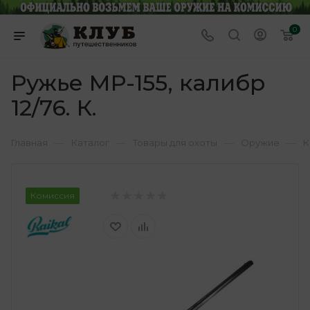
0
Ружье МР-155, калибр
12/76. К.
—
—
—
—
Главная
Каталог
Товары для охоты
Оружие
К
Комиссия