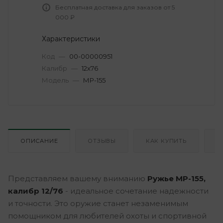
Бесплатная доставка для заказов от 5
000 ₽
Характеристики
Код
—
00-00000951
Калибр
—
12х76
Модель
—
МР-155
ОПИСАНИЕ
ОТЗЫВЫ
КАК КУПИТЬ
О
Представляем вашему вниманию
Ружье МР-155,
калибр 12/76
- идеальное сочетание надежности
и точности. Это оружие станет незаменимым
помощником для любителей охоты и спортивной