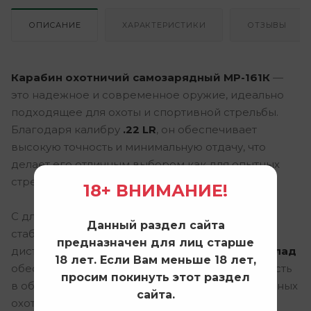
ОПИСАНИЕ
ХАРАКТЕРИСТИКИ
ОТЗЫВЫ
Карабин охотничий самозарядный МР-161К
—
это надежное и современное оружие, идеально
подходящее для охоты и спортивной стрельбы.
Благодаря калибру
.22 LR
, он обеспечивает
высокую точность и минимальную отдачу, что
делает его отличным выбором как для опытных
стрелков, так и для новичков.
18+ ВНИМАНИЕ!
С длиной ствола
600 мм
, МР-161К гарантирует
Данный раздел сайта
стабильность и точность выстрела на дальние
предназначен для лиц старше
дистанции. Эргономичный
пластиковый приклад
18 лет. Если Вам меньше 18 лет,
обеспечивает комфортное удержание и легкость
просим покинуть этот раздел
в обращении, что особенно важно при длительных
сайта.
охотничьих вылазках.