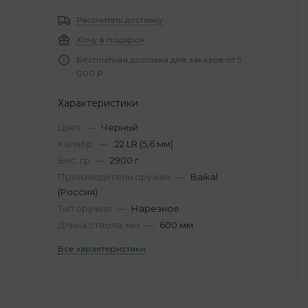
Рассчитать доставку
Хочу в подарок
Бесплатная доставка для заказов от 5
000 ₽
Характеристики
Цвет
—
Черный
Калибр
—
.22 LR (5,6 мм)
Вес, гр
—
2900 г.
Производители оружия
—
Baikal
(Россия)
Тип оружия
—
Нарезное
Длина ствола, мм
—
600 мм.
Все характеристики