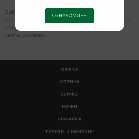
Выбирая МР-161К, вы получаете сочетание
ОЗНАКОМЛЕН
качества, надежности и инновационного дизайна,
что делает его незаменимым помощником в
любых условиях.
ОХОТА
ОПТИКА
СЕЙФЫ
НОЖИ
РЫБАЛКА
ТУРИЗМ И КЕМПИНГ