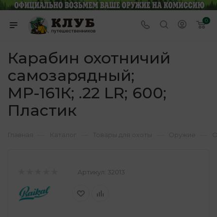
0
Карабин охотничий
самозарядный;
МР-161К; .22 LR; 600;
Пластик
—
—
—
—
Главная
Каталог
Товары для охоты
Оружие
О
Артикул:
32013