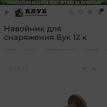
0
Навойник для
снаряжения Бук 12 к
—
—
—
—
Главная
Каталог
Товары для охоты
Патроны