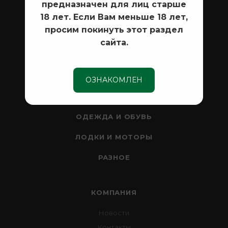
предназначен для лиц старше
ОПТИКА
18 лет. Если Вам меньше 18 лет,
просим покинуть этот раздел
СЕЙФЫ
сайта.
НОЖИ
РЫБАЛКА
ОЗНАКОМЛЕН
ТУРИЗМ И КЕМПИНГ
ОДЕЖДА И ОБУВЬ
ЛОДКИ И МОТОРЫ
РАЗНОЕ
КОМПАНИЯ
Новости
Контакты