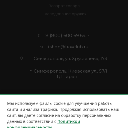
Возврат товара
Наследование оружия
8 (800) 600 69 64
i.shop@travclub.ru
г. Севастополь, ул. Хрусталева, 173
г. Симферополь, Киевская ул., 57/1
ТД Гарант
Мы используем файлы cookie для улучшения работы
сайта и анализа трафика. Продолжая использовать наш
сайт, вы даете согласие на обработку персональных
данных в соответствии с
Политикой
конфиденциальности
.