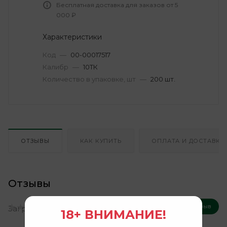
Бесплатная доставка для заказов от 5
000 ₽
Характеристики
Код
—
00-00017517
Калибр
—
10ТК
Количество в упаковке, шт
—
200 шт.
ОТЗЫВЫ
КАК КУПИТЬ
ОПЛАТА И ДОСТАВКА
Отзывы
Оставить отзыв
Нет оценок
Загрузка отзывов...
18+ ВНИМАНИЕ!