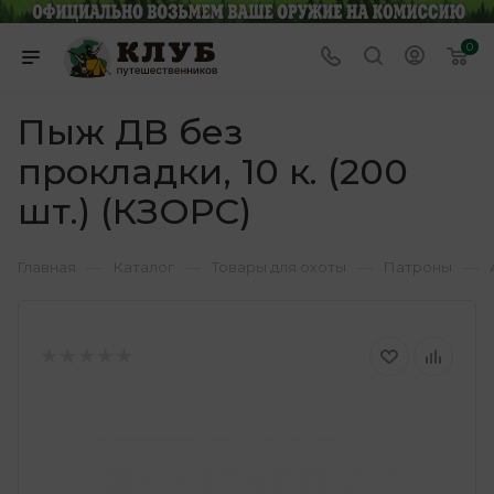
0
Пыж ДВ без
прокладки, 10 к. (200
шт.) (КЗОРС)
—
—
—
—
Главная
Каталог
Товары для охоты
Патроны