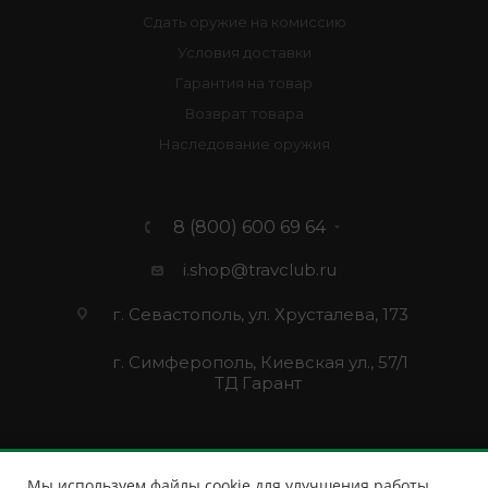
Сдать оружие на комиссию
Условия доставки
Гарантия на товар
Возврат товара
Наследование оружия
8 (800) 600 69 64
i.shop@travclub.ru
г. Севастополь, ул. Хрусталева, 173
г. Симферополь, Киевская ул., 57/1
ТД Гарант
Мы используем файлы cookie для улучшения работы