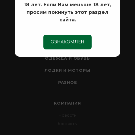
18 лет. Если Вам меньше 18 лет,
СЕЙФЫ
просим покинуть этот раздел
сайта.
НОЖИ
РЫБАЛКА
ОЗНАКОМЛЕН
ТУРИЗМ И КЕМПИНГ
ОДЕЖДА И ОБУВЬ
ЛОДКИ И МОТОРЫ
РАЗНОЕ
КОМПАНИЯ
Новости
Контакты