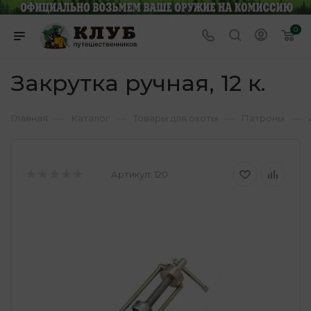
0
Закрутка ручная, 12 к.
—
—
—
—
Главная
Каталог
Товары для охоты
Патроны
Артикул:
120