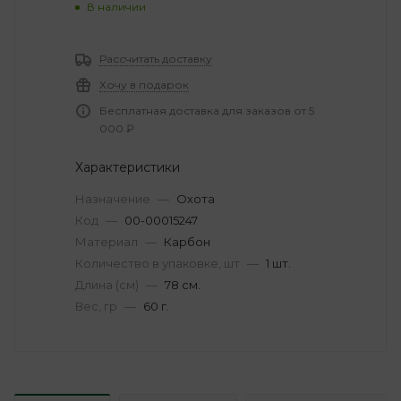
В наличии
Рассчитать доставку
Хочу в подарок
Бесплатная доставка для заказов от 5
000 ₽
Характеристики
Назначение
—
Охота
Код
—
00-00015247
Материал
—
Карбон
Количество в упаковке, шт
—
1 шт.
Длина (см)
—
78 см.
Вес, гр
—
60 г.