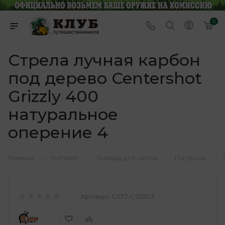
0
Стрела лучная карбон
под дерево Centershot
Grizzly 400
натуральное
оперение 4
—
—
—
—
Главная
Каталог
Товары для охоты
Патроны
Артикул:
CSTJ-C01003