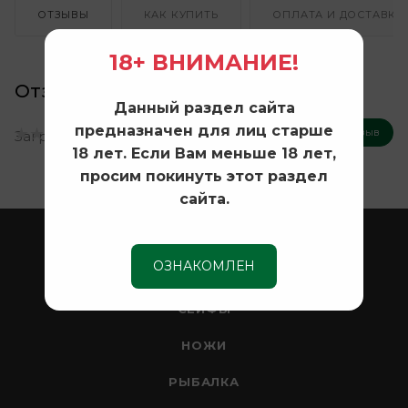
ОТЗЫВЫ
КАК КУПИТЬ
ОПЛАТА И ДОСТАВКА
18+ ВНИМАНИЕ!
Отзывы
Данный раздел сайта
предназначен для лиц старше
Оставить отзыв
Нет оценок
Загрузка отзывов...
18 лет. Если Вам меньше 18 лет,
просим покинуть этот раздел
сайта.
ОХОТА
ОЗНАКОМЛЕН
ОПТИКА
СЕЙФЫ
НОЖИ
РЫБАЛКА