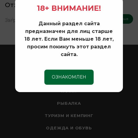
Отзывы
18+ ВНИМАНИЕ!
Оставить отзыв
Нет оценок
Загрузка отзывов...
Данный раздел сайта
предназначен для лиц старше
18 лет. Если Вам меньше 18 лет,
просим покинуть этот раздел
сайта.
ОХОТА
ОПТИКА
ОЗНАКОМЛЕН
СЕЙФЫ
НОЖИ
РЫБАЛКА
ТУРИЗМ И КЕМПИНГ
ОДЕЖДА И ОБУВЬ