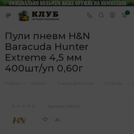
0
Пули пневм H&N
Baracuda Hunter
Extreme 4,5 мм
400шт/уп 0,60г
—
—
—
—
Главная
Каталог
Товары для охоты
Патроны
Артикул:
PB403