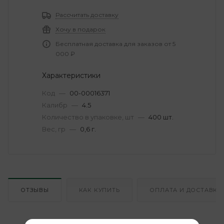
Рассчитать доставку
Хочу в подарок
Бесплатная доставка для заказов от 5
000 ₽
Характеристики
Код
—
00-00016371
Калибр
—
4.5
Количество в упаковке, шт
—
400 шт.
Вес, гр
—
0,6 г.
ОТЗЫВЫ
КАК КУПИТЬ
ОПЛАТА И ДОСТАВКА