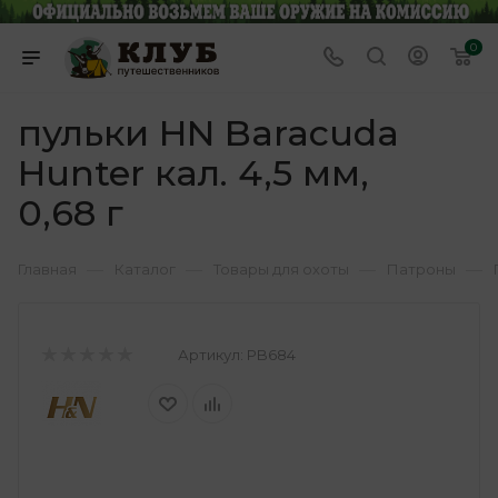
0
пульки HN Baracuda
Hunter кал. 4,5 мм,
0,68 г
—
—
—
—
Главная
Каталог
Товары для охоты
Патроны
Артикул:
PB684