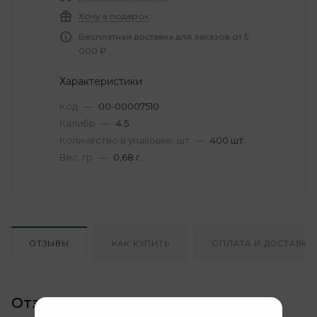
Хочу в подарок
Бесплатная доставка для заказов от 5
000 ₽
Характеристики
Код
—
00-00007510
Калибр
—
4.5
Количество в упаковке, шт
—
400 шт.
Вес, гр
—
0,68 г.
ОТЗЫВЫ
КАК КУПИТЬ
ОПЛАТА И ДОСТАВКА
Отзывы