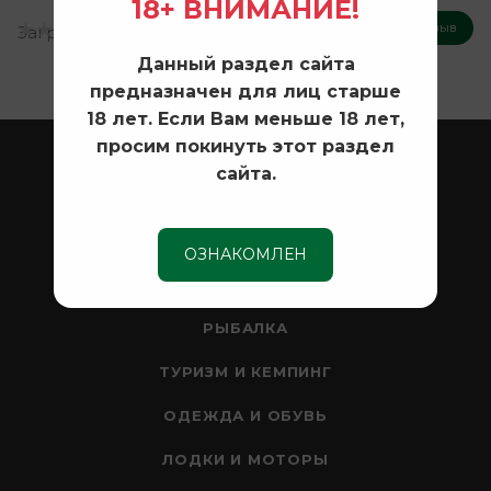
18+ ВНИМАНИЕ!
Оставить отзыв
Загрузка отзывов...
Данный раздел сайта
предназначен для лиц старше
18 лет. Если Вам меньше 18 лет,
просим покинуть этот раздел
ОХОТА
сайта.
ОПТИКА
СЕЙФЫ
ОЗНАКОМЛЕН
НОЖИ
РЫБАЛКА
ТУРИЗМ И КЕМПИНГ
ОДЕЖДА И ОБУВЬ
ЛОДКИ И МОТОРЫ