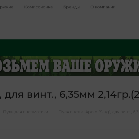
оружие
Комиссионка
Бренды
О компании
 для винт., 6,35мм 2,14гр.(
—
Пули для пневматики
Пуля пневм. Apolo "Slug", для винт., 6,3