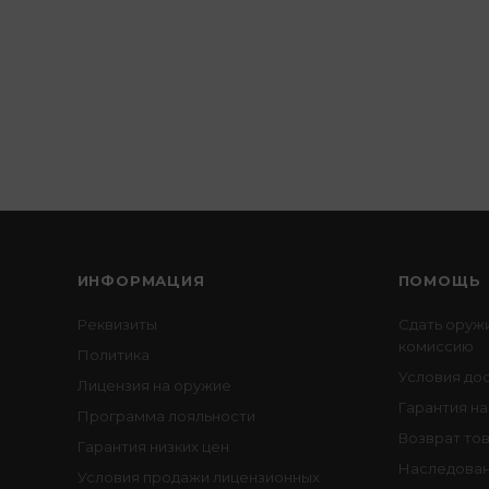
ИНФОРМАЦИЯ
ПОМОЩЬ
Реквизиты
Сдать оруж
комиссию
Политика
Условия до
Лицензия на оружие
Гарантия на
Программа лояльности
Возврат то
Гарантия низких цен
Наследован
Условия продажи лицензионных