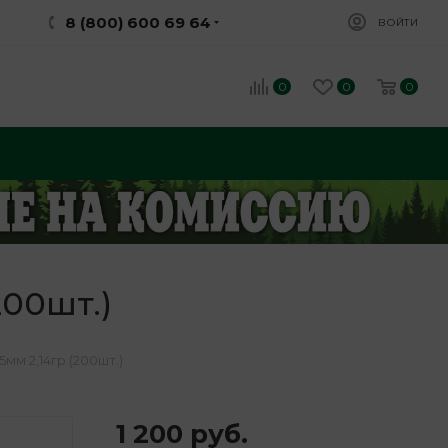
8 (800) 600 69 64
ВОЙТИ
0
0
0
200шт.)
5мм 2,14гр.(200шт.)
1 200
руб.