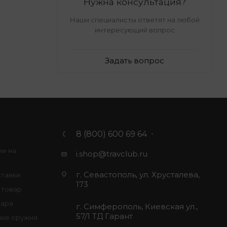
Нужна консультация?
Наши специалисты ответят на любой
интересующий вопрос
Задать вопрос
8 (800) 600 69 64
ие на
i.shop@travclub.ru
г. Севастополь, ул. Хрусталева,
ставки
173
 товар
вара
г. Симферополь, Киевская ул.,
57/1 ТД Гарант
ие оружия