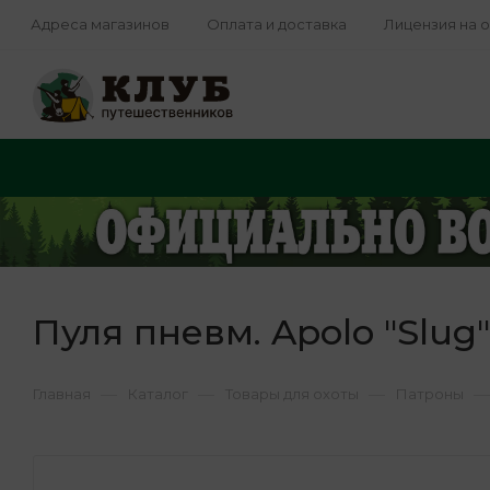
Адреса магазинов
Оплата и доставка
Лицензия на 
Пуля пневм. Apolo "Slug",
—
—
—
—
Главная
Каталог
Товары для охоты
Патроны