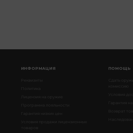
ИНФОРМАЦИЯ
ПОМОЩЬ
Реквизиты
Сдать оруж
комиссию
Политика
Условия до
Лицензия на оружие
Гарантия на
Программа лояльности
Возврат то
Гарантия низких цен
Наследован
Условия продажи лицензионных
товаров