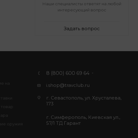
Наши специалисты ответят на любой
интересующий вопрос
Задать вопрос
8 (800) 600 69 64
ие на
i.shop@travclub.ru
г. Севастополь, ул. Хрусталева,
ставки
173
 товар
вара
г. Симферополь, Киевская ул.,
57/1 ТД Гарант
ие оружия