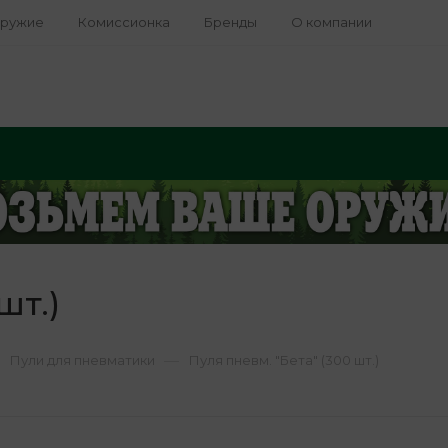
оружие
Комиссионка
Бренды
О компании
шт.)
—
Пули для пневматики
Пуля пневм. "Бета" (300 шт.)