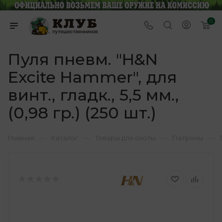
0
Пуля пневм. "H&N
Excite Hammer", для
винт., гладк., 5,5 мм.,
(0,98 гр.) (250 шт.)
—
—
—
—
Главная
Каталог
Товары для охоты
Патроны