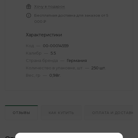
Хочу в подарок
Бесплатная доставка для заказов от 5
000 ₽
Характеристики
Код
—
00-00014559
Калибр
—
5.5
Страна бренда
—
Германия
Количество в упаковке, шт
—
250 шт.
Вес, гр
—
0,98г.
ОТЗЫВЫ
КАК КУПИТЬ
ОПЛАТА И ДОСТАВКА