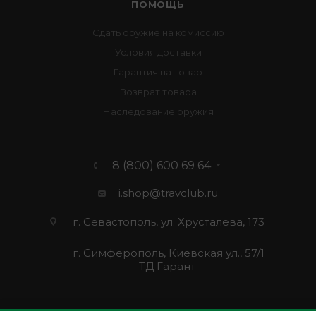
ПОМОЩЬ
Сдать оружие на комиссию
Условия доставки
Гарантия на товар
Возврат товара
Наследование оружия
8 (800) 600 69 64
i.shop@travclub.ru
г. Севастополь, ул. Хрусталева, 173
г. Симферополь, Киевская ул., 57/1
ТД Гарант