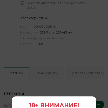
Бесплатная доставка для заказов от 5
000 ₽
Характеристики
Код
—
00-00000543
Калибр
—
.223 Rem (5,56×45 мм)
Страна бренда
—
Россия
Вес, гр
—
4 г.
ОТЗЫВЫ
КАК КУПИТЬ
ОПЛАТА И ДОСТАВКА
Отзывы
18+ ВНИМАНИЕ!
Оставить отзыв
Загрузка отзывов...