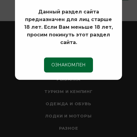
Данный раздел сайта
предназначен для лиц старше
18 лет. Если Вам меньше 18 лет,
ОХОТА
просим покинуть этот раздел
сайта.
ОПТИКА
СЕЙФЫ
ОЗНАКОМЛЕН
НОЖИ
РЫБАЛКА
ТУРИЗМ И КЕМПИНГ
ОДЕЖДА И ОБУВЬ
ЛОДКИ И МОТОРЫ
РАЗНОЕ