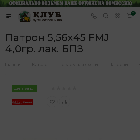
0
Патрон 5,56х45 FMJ
4,0гр. лак. БПЗ
—
—
—
—
Главная
Каталог
Товары для охоты
Патроны
Цена за шт