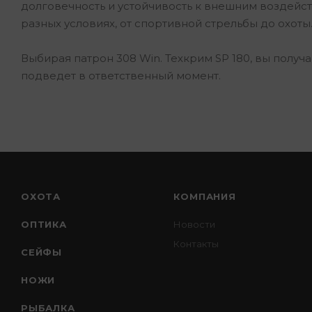
долговечность и устойчивость к внешним воздейст
разных условиях, от спортивной стрельбы до охоты
Выбирая патрон 308 Win. Техкрим SP 180, вы получ
подведет в ответственный момент.
ОХОТА
КОМПАНИЯ
ОПТИКА
Новости
Контакты
СЕЙФЫ
НОЖИ
РЫБАЛКА