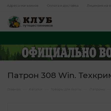
Адреса магазинов
Оплата и доставка
Лицензия на 
Патрон 308 Win. Техкрим 
—
—
—
—
Главная
Каталог
Товары для охоты
Патроны