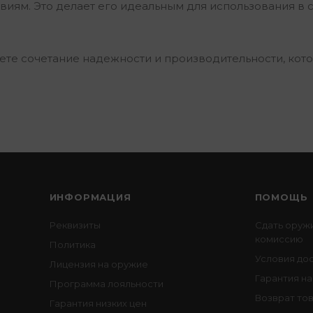
виям. Это делает его идеальным для использования в 
.
аете сочетание надежности и производительности, кот
ИНФОРМАЦИЯ
ПОМОЩЬ
Реквизиты
Сдать оруж
комиссию
Политика
Условия до
Лицензия на оружие
Гарантия на
Программа лояльности
Возврат то
Гарантия низких цен