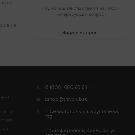
самых
Наши специалисты ответят на любой
интересующий вопрос
орое не
Задать вопрос
8 (800) 600 69 64
ие на
i.shop@travclub.ru
г. Севастополь, ул. Хрусталева,
ставки
173
 товар
вара
г. Симферополь, Киевская ул.,