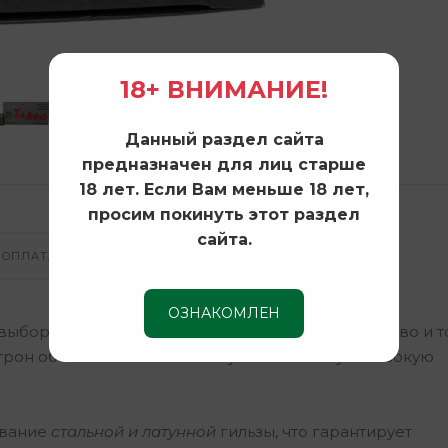
18+ ВНИМАНИЕ!
Данный раздел сайта
предназначен для лиц старше
18 лет. Если Вам меньше 18 лет,
просим покинуть этот раздел
сайта.
ОПЛАТА И ДОСТАВКА
ОЗНАКОМЛЕН
ыбор для охотников и стрелков, ценящих качество и т
патрон обеспечивает стабильную баллистику и высокую
ование
стальной и латунной
гильзы, что гарантирует