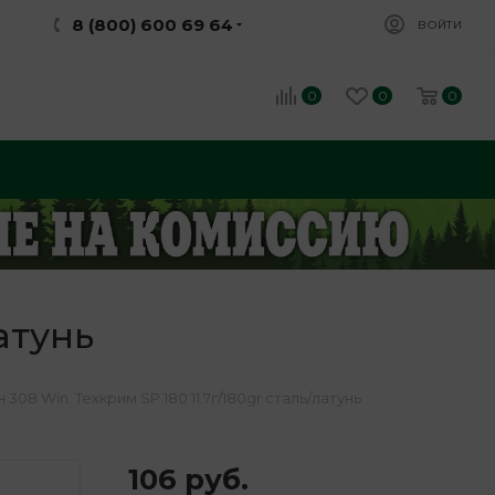
8 (800) 600 69 64
ВОЙТИ
0
0
0
атунь
 308 Win. Техкрим SP 180 11.7г/180gr сталь/латунь
106
руб.