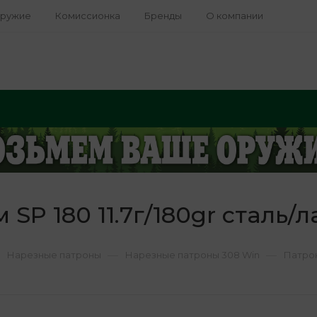
оружие
Комиссионка
Бренды
О компании
SP 180 11.7г/180gr сталь/л
—
—
Нарезные патроны
Нарезные патроны 308 Win
Патрон