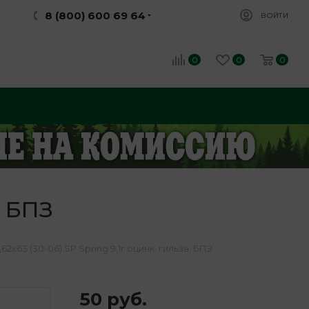
8 (800) 600 69 64
ВОЙТИ
0
0
0
. БПЗ
62х63 (30-06) SP Spring 9,1г оцинк. гильза. БПЗ
50
руб.