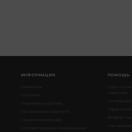
ИНФОРМАЦИЯ
ПОМОЩЬ
Реквизиты
Сдать оруж
комиссию
Политика
Условия до
Лицензия на оружие
Гарантия на
Программа лояльности
Возврат то
Гарантия низких цен
Наследован
Условия продажи лицензионных