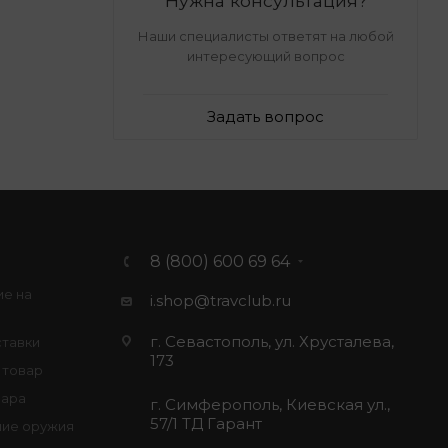
Нужна консультация?
Наши специалисты ответят на любой
интересующий вопрос
Задать вопрос
8 (800) 600 69 64
ие на
i.shop@travclub.ru
г. Севастополь, ул. Хрусталева,
ставки
173
 товар
вара
г. Симферополь, Киевская ул.,
57/1 ТД Гарант
ие оружия