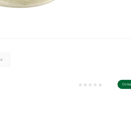
КА
Оста