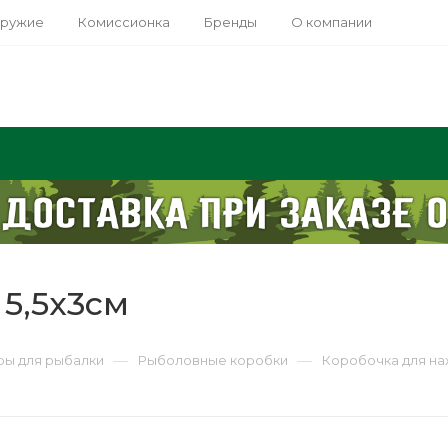
оружие
Комиссионка
Бренды
О компании
5,5х3см
—
—
ры для рыбалки
Рыболовные коробки
Коробочка для на