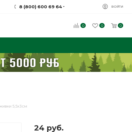
8 (800) 600 69 64
ВОЙТИ
0
0
0
живки 5,5х3см
24
руб.