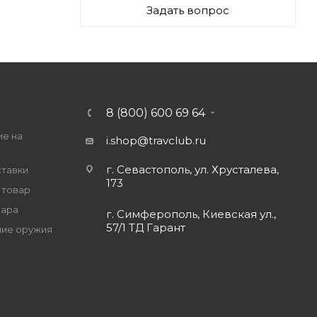
Задать вопрос
8 (800) 600 69 64
ие на
i.shop@travclub.ru
г. Севастополь, ул. Хрусталева,
ставки
173
 товар
вара
г. Симферополь, Киевская ул.,
57/1 ТД Гарант
ие оружия