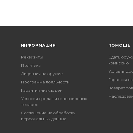
ИНФОРМАЦИЯ
ПОМОЩЬ
Реквизиты
Сдать оруж
комиссию
Политика
Условия до
Лицензия на оружие
Гарантия на
Программа лояльности
Возврат то
Гарантия низких цен
Наследован
Условия продажи лицензионных
товаров
Соглашение на обработку
персональных данных