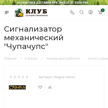
0
Сигнализатор
механический
"Чупачупс"
—
—
—
Главная
Каталог
Товары для рыбалки
Аксессуары
Артикул:
Magna-Servis