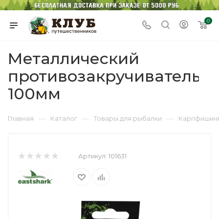
0
Металлический
противозакручиватель
100мм
—
—
—
Главная
Каталог
Товары для рыбалки
Карпфишин
Артикул:
101631