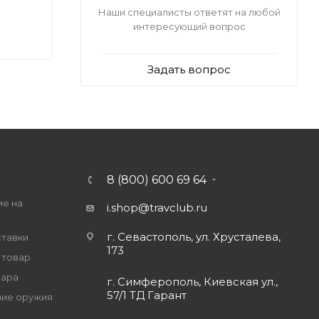
Наши специалисты ответят на любой
интересующий вопрос
Задать вопрос
8 (800) 600 69 64
ие на
i.shop@travclub.ru
г. Севастополь, ул. Хрусталева,
ставки
173
 товар
вара
г. Симферополь, Киевская ул.,
57/1 ТД Гарант
ие оружия