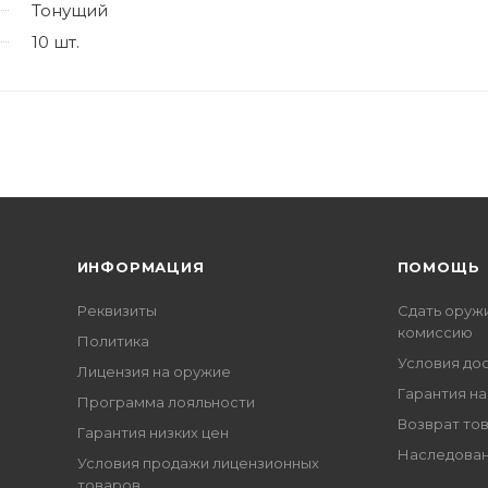
Тонущий
10 шт.
ИНФОРМАЦИЯ
ПОМОЩЬ
Реквизиты
Сдать оруж
комиссию
Политика
Условия до
Лицензия на оружие
Гарантия на
Программа лояльности
Возврат то
Гарантия низких цен
Наследован
Условия продажи лицензионных
товаров