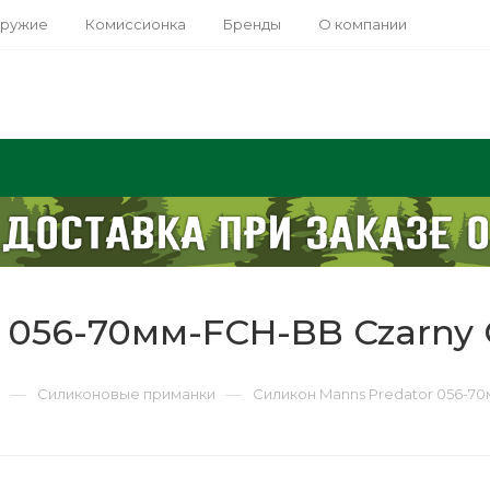
оружие
Комиссионка
Бренды
О компании
 056-70мм-FCH-BB Czarny 
—
—
Силиконовые приманки
Силикон Manns Predator 056-70