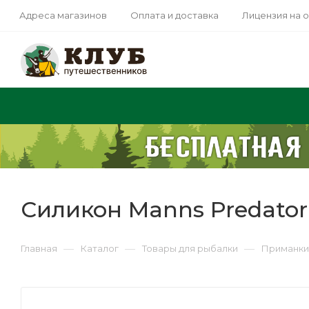
Адреса магазинов
Оплата и доставка
Лицензия на 
Силикон Manns Predator
—
—
—
Главная
Каталог
Товары для рыбалки
Приманки