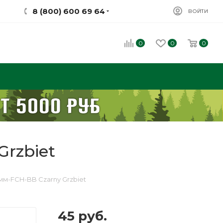
8 (800) 600 69 64
ВОЙТИ
0
0
0
Grzbiet
мм-FCH-BB Czarny Grzbiet
45
руб.