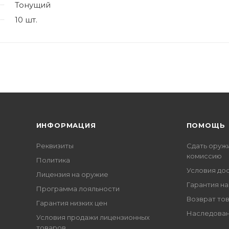
Тонущий
10 шт.
ИНФОРМАЦИЯ
ПОМОЩЬ
Реквизиты
Сдать оруж
комиссию
Политика
Условия до
Лицензия на оружие
Гарантия на
Программа лояльности
Возврат то
Гарантия низких цен
Наследован
Условия продажи лицензионных
товаров