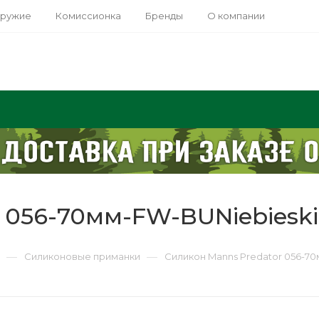
оружие
Комиссионка
Бренды
О компании
 056-70мм-FW-BUNiebieski 
—
—
Силиконовые приманки
Силикон Manns Predator 056-70