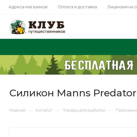
Адреса магазинов
Оплата и доставка
Лицензия на 
Силикон Manns Predator
—
—
—
Главная
Каталог
Товары для рыбалки
Приманки