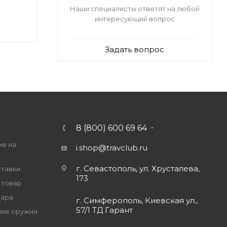
Наши специалисты ответят на любой
интересующий вопрос
Задать вопрос
8 (800) 600 69 64
ие на
i.shop@travclub.ru
г. Севастополь, ул. Хрусталева,
ставки
173
 товар
вара
г. Симферополь, Киевская ул.,
57/1 ТД Гарант
ие оружия